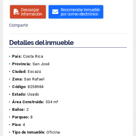
Descargar
Recomendar inmueble
información
por correo electrónico
Compartir
Detalles del inmueble
País:
Costa Rica
Provincia:
San José
Ciudad:
Escazú
Zona:
San Rafael
Código:
8258984
Estado:
Usado
Área Construida:
334 m²
Baños:
2
Parqueo:
8
Piso:
4
Tipo de inmueble:
Oficina