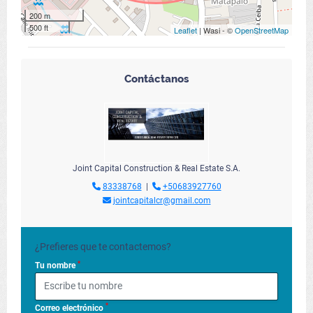
200 m
500 ft
Leaflet
| Wasi - ©
OpenStreetMap
Contáctanos
Joint Capital Construction & Real Estate S.A.
83338768
|
+50683927760
jointcapitalcr@gmail.com
¿Prefieres que te contactemos?
*
Tu nombre
*
Correo electrónico