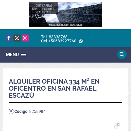
Tel.
83338768
Facebook
X
Instagram
Cel.
+50683927760
-
MENÚ
ALQUILER OFICINA 334 M² EN
OFICENTRO EN SAN RAFAEL,
ESCAZÚ
Código
: 8258984