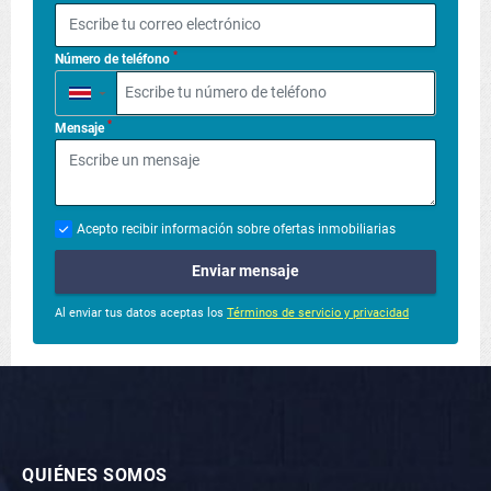
*
Número de teléfono
▼
*
Mensaje
Acepto recibir información sobre ofertas inmobiliarias
Enviar mensaje
Al enviar tus datos aceptas los
Términos de servicio y privacidad
QUIÉNES SOMOS