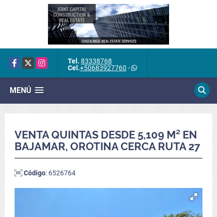
Tel.
83338768
Facebook
X
Instagram
Cel.
+50683927760
-
MENÚ
VENTA QUINTAS DESDE 5,109 M² EN
BAJAMAR, OROTINA CERCA RUTA 27
Código
: 6526764