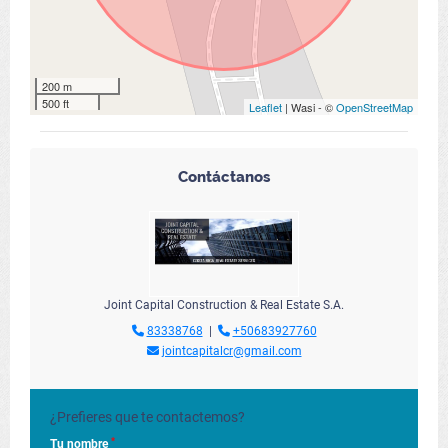
200 m
500 ft
Leaflet
| Wasi - ©
OpenStreetMap
Contáctanos
Joint Capital Construction & Real Estate S.A.
83338768
|
+50683927760
jointcapitalcr@gmail.com
¿Prefieres que te contactemos?
*
Tu nombre