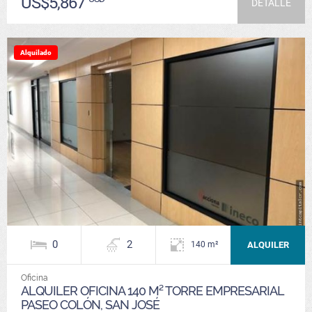
US$5,867
DETALLE
Alquilado
0
2
ALQUILER
140 m²
Oficina
ALQUILER OFICINA 140 M² TORRE EMPRESARIAL
PASEO COLÓN, SAN JOSÉ