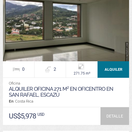
0
2
ALQUILER
271.75 m²
Oficina
ALQUILER OFICINA 271 M² EN OFICENTRO EN
SAN RAFAEL, ESCAZÚ
En
: Costa Rica
US$5,978
USD
DETALLE