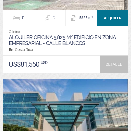
0
2
ALQUILER
5825 m²
Oficina
ALQUILER OFICINA 5,825 M² EDIFICIO EN ZONA
EMPRESARIAL - CALLE BLANCOS
En
: Costa Rica
US$81,550
USD
DETALLE