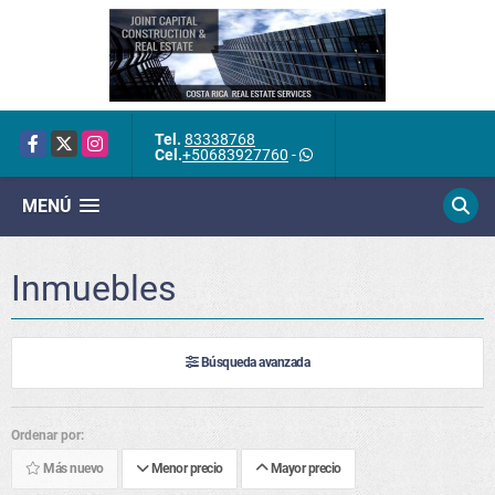
Tel.
83338768
Facebook
X
Instagram
Cel.
+50683927760
-
MENÚ
Inmuebles
Búsqueda avanzada
Ordenar por:
Más nuevo
Menor precio
Mayor precio