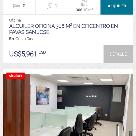
0
2
ALQUILER
308.10 m²
Oficina
ALQUILER OFICINA 308 M² EN OFICENTRO EN
PAVAS SAN JOSÉ
En
: Costa Rica
US$5,961
USD
DETALLE
Alquilado