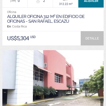
0
2
ALQUILER
312.22 m²
Oficina
ALQUILER OFICINA 312 M² EN EDIFICIO DE
OFICINAS - SAN RAFAEL, ESCAZÚ
En
: Costa Rica
US$5,304
USD
DETALLE