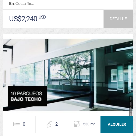
En
: Costa Rica
US$2,240
USD
DETALLE
0
2
ALQUILER
530 m²