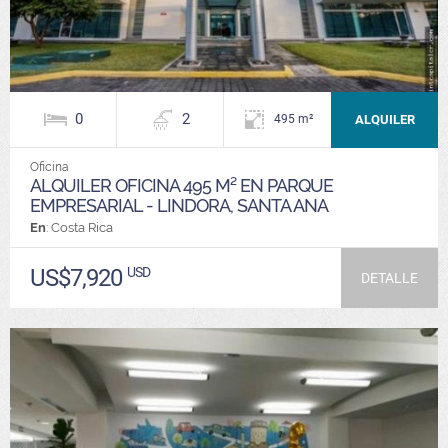
0
2
ALQUILER
495 m²
Oficina
ALQUILER OFICINA 495 M² EN PARQUE
EMPRESARIAL - LINDORA, SANTA ANA
En
: Costa Rica
US$7,920
USD
DETALLE