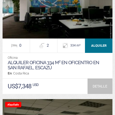
0
2
ALQUILER
334 m²
Oficina
ALQUILER OFICINA 334 M² EN OFICENTRO EN
SAN RAFAEL, ESCAZÚ
En
: Costa Rica
US$7,348
USD
DETALLE
Alquilado